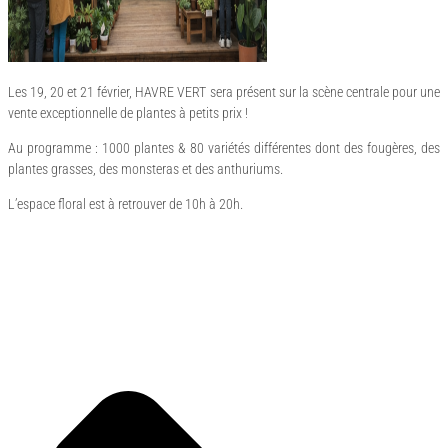
Les 19, 20 et 21 février, HAVRE VERT sera présent sur la scène centrale pour une
vente exceptionnelle de plantes à petits prix !
Au programme : 1000 plantes & 80 variétés différentes dont des fougères, des
plantes grasses, des monsteras et des anthuriums.
L’espace floral est à retrouver de 10h à 20h.