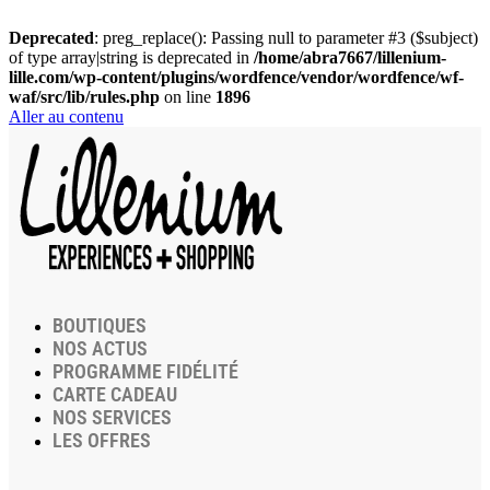
Deprecated
: preg_replace(): Passing null to parameter #3 ($subject)
of type array|string is deprecated in
/home/abra7667/lillenium-
lille.com/wp-content/plugins/wordfence/vendor/wordfence/wf-
waf/src/lib/rules.php
on line
1896
Aller au contenu
BOUTIQUES
NOS ACTUS
PROGRAMME FIDÉLITÉ
CARTE CADEAU
NOS SERVICES
LES OFFRES