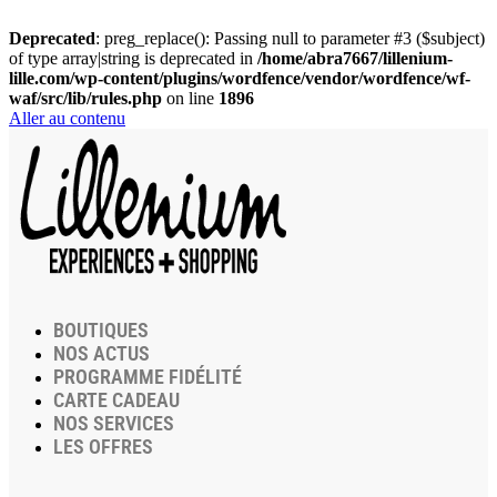
Deprecated
: preg_replace(): Passing null to parameter #3 ($subject)
of type array|string is deprecated in
/home/abra7667/lillenium-
lille.com/wp-content/plugins/wordfence/vendor/wordfence/wf-
waf/src/lib/rules.php
on line
1896
Aller au contenu
BOUTIQUES
NOS ACTUS
PROGRAMME FIDÉLITÉ
CARTE CADEAU
NOS SERVICES
LES OFFRES