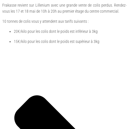
Frakasse revient sur Lillenium avec une grande vente de colis perdus. Rendez-
vous les 17 et 18 mai de 10h à 20h au premier étage du centre commercial.
10 tonnes de colis vous y attendent aux tarifs suivants :
20€/kilo pour les colis dont le poids est inférieur à 3kg
15€/kilo pour les colis dont le poids est supérieur à 3kg