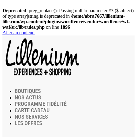
Deprecated
: preg_replace(): Passing null to parameter #3 ($subject)
of type array|string is deprecated in
/home/abra7667/lillenium-
lille.com/wp-content/plugins/wordfence/vendor/wordfence/wf-
waf/src/lib/rules.php
on line
1896
Aller au contenu
BOUTIQUES
NOS ACTUS
PROGRAMME FIDÉLITÉ
CARTE CADEAU
NOS SERVICES
LES OFFRES