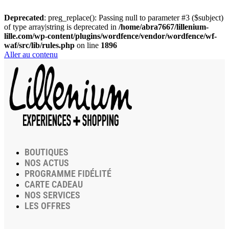
Deprecated
: preg_replace(): Passing null to parameter #3 ($subject)
of type array|string is deprecated in
/home/abra7667/lillenium-
lille.com/wp-content/plugins/wordfence/vendor/wordfence/wf-
waf/src/lib/rules.php
on line
1896
Aller au contenu
BOUTIQUES
NOS ACTUS
PROGRAMME FIDÉLITÉ
CARTE CADEAU
NOS SERVICES
LES OFFRES