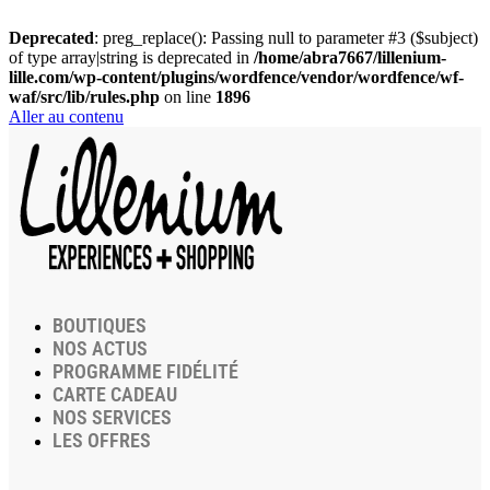
Deprecated
: preg_replace(): Passing null to parameter #3 ($subject)
of type array|string is deprecated in
/home/abra7667/lillenium-
lille.com/wp-content/plugins/wordfence/vendor/wordfence/wf-
waf/src/lib/rules.php
on line
1896
Aller au contenu
BOUTIQUES
NOS ACTUS
PROGRAMME FIDÉLITÉ
CARTE CADEAU
NOS SERVICES
LES OFFRES