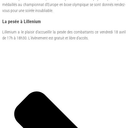
médaillés au championnat d’Europe en boxe olympique se sont donnés rendez-
vous pour une soirée inoubliable.
La pesée à Lillenium
Lillenium a le plaisir d’accueillir la pesée des combattants ce vendredi 18 avril
de 17h à 18h30. L’évènement est gratuit et libre d’accès.