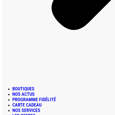
BOUTIQUES
NOS ACTUS
PROGRAMME FIDÉLITÉ
CARTE CADEAU
NOS SERVICES