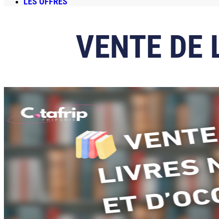
LES OFFRES
VENTE DE 