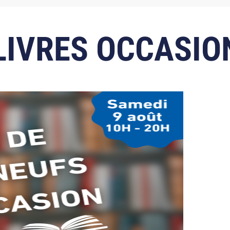
LIVRES OCCASIO