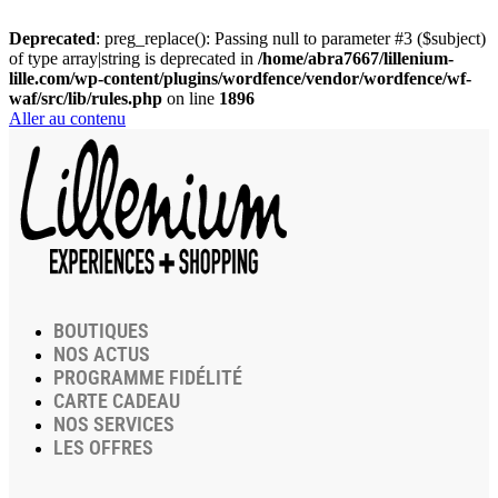
Deprecated
: preg_replace(): Passing null to parameter #3 ($subject)
of type array|string is deprecated in
/home/abra7667/lillenium-
lille.com/wp-content/plugins/wordfence/vendor/wordfence/wf-
waf/src/lib/rules.php
on line
1896
Aller au contenu
BOUTIQUES
NOS ACTUS
PROGRAMME FIDÉLITÉ
CARTE CADEAU
NOS SERVICES
LES OFFRES