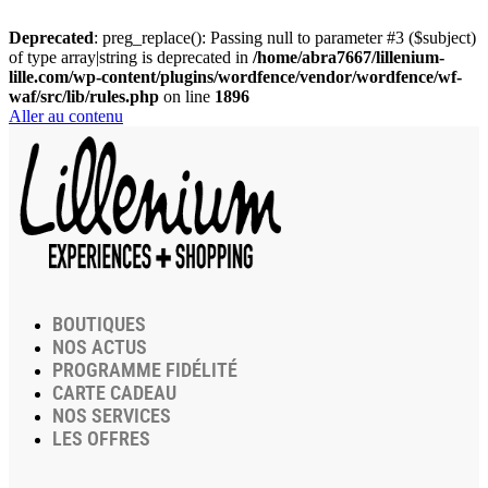
Deprecated
: preg_replace(): Passing null to parameter #3 ($subject)
of type array|string is deprecated in
/home/abra7667/lillenium-
lille.com/wp-content/plugins/wordfence/vendor/wordfence/wf-
waf/src/lib/rules.php
on line
1896
Aller au contenu
BOUTIQUES
NOS ACTUS
PROGRAMME FIDÉLITÉ
CARTE CADEAU
NOS SERVICES
LES OFFRES